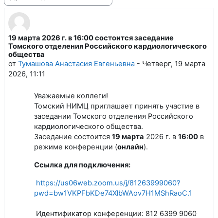
Режим отображения
19 марта 2026 г. в 16:00 состоится заседание
Количество ответов: 0
Томского отделения Российского кардиологического
общества
от
Тумашова Анастасия Евгеньевна
-
Четверг, 19 марта
2026, 11:11
Уважаемые коллеги!
Томский НИМЦ приглашает принять участие в
заседании Томского отделения Российского
кардиологического общества.
Заседание состоится
19
марта
2026 г. в
16:00
в
режиме конференции (
онлайн
).
Ссылка для подключения:
https://us06web.zoom.us/j/81263999060?
pwd=bw1VKPFbKDe74XlbWAov7H1MShRaoC.1
Идентификатор конференции: 812 6399 9060